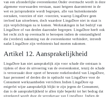
van een afzonderlijke overeenkomst.Onder overmacht wordt in deze
algemene voorwaarden verstaan, naast hetgeen daaromtrent in de
wet en jurisprudentie wordt begrepen, alle van buitenkomende
oorzaken, voorzien of niet -voorzien, waarop LingaDore geen
invloed kan uitoefenen, doch waardoor LingaDore niet in staat is
zijn verplichtingen na te komen. Werkstakingen in het bedrijf van
LingaDore of van derden daaronder begrepen. LingaDore heeft ook
het recht zich op overmacht te beroepen indien de omstandigheid
die (verdere) nakoming van de overeenkomst verhindert, intreedt
nadat LingaDore zijn verbintenis had moeten nakomen.
Artikel 12. Aansprakelijkheid
LingaDore kan niet aansprakelijk zijn voor schade die ontstaan is
tijdens of door de uitvoering van de overeenkomst, tenzij de schade
is veroorzaakt door opzet of bewuste roekeloosheid van LingaDore,
haar personeel of derden die in opdracht van LingaDore voor de
Consument werkzaamheden verrichten.Indien LingaDore op
enigerlei wijze aansprakelijk blijkt te zijn jegens de Consument,
dan is de aansprakelijkheid te allen tijde beperkt tot het bedrag dat
uitgekeerd wordt door de verzekeraar van LingaDore. Indien de
verzekeraar van LingaDore niet overgaat tot uitkering van enig
bedrag, dan is de aansprakelijkheid van LingaDore beperkt tot de