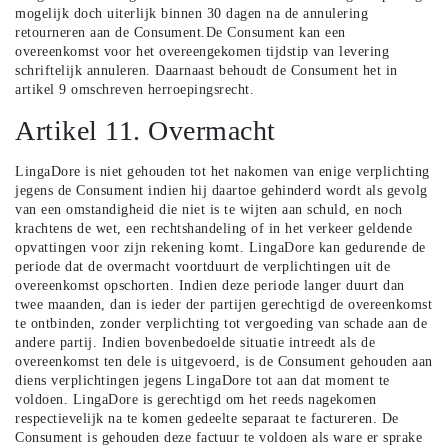
mogelijk doch uiterlijk binnen 30 dagen na de annulering
retourneren aan de Consument.De Consument kan een
overeenkomst voor het overeengekomen tijdstip van levering
schriftelijk annuleren. Daarnaast behoudt de Consument het in
artikel 9 omschreven herroepingsrecht.
Artikel 11. Overmacht
LingaDore is niet gehouden tot het nakomen van enige verplichting
jegens de Consument indien hij daartoe gehinderd wordt als gevolg
van een omstandigheid die niet is te wijten aan schuld, en noch
krachtens de wet, een rechtshandeling of in het verkeer geldende
opvattingen voor zijn rekening komt. LingaDore kan gedurende de
periode dat de overmacht voortduurt de verplichtingen uit de
overeenkomst opschorten. Indien deze periode langer duurt dan
twee maanden, dan is ieder der partijen gerechtigd de overeenkomst
te ontbinden, zonder verplichting tot vergoeding van schade aan de
andere partij. Indien bovenbedoelde situatie intreedt als de
overeenkomst ten dele is uitgevoerd, is de Consument gehouden aan
diens verplichtingen jegens LingaDore tot aan dat moment te
voldoen. LingaDore is gerechtigd om het reeds nagekomen
respectievelijk na te komen gedeelte separaat te factureren. De
Consument is gehouden deze factuur te voldoen als ware er sprake