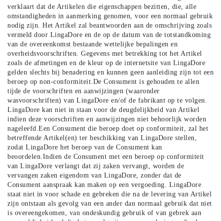
verklaart dat de Artikelen die eigenschappen bezitten, die, alle
omstandigheden in aanmerking genomen, voor een normaal gebruik
nodig zijn. Het Artikel zal beantwoorden aan de omschrijving zoals
vermeld door LingaDore en de op de datum van de totstandkoming
van de overeenkomst bestaande wettelijke bepalingen en
overheidsvoorschriften. Gegevens met betrekking tot het Artikel
zoals de afmetingen en de kleur op de internetsite van LingaDore
gelden slechts bij benadering en kunnen geen aanleiding zijn tot een
beroep op non-conformiteit.De Consument is gehouden te allen
tijde de voorschriften en aanwijzingen (waaronder
wasvoorschriften) van LingaDore en/of de fabrikant op te volgen.
LingaDore kan niet in staan voor de deugdelijkheid van Artikel
indien deze voorschriften en aanwijzingen niet behoorlijk worden
nageleefd.Een Consument die beroep doet op conformiteit, zal het
betreffende Artikel(en) ter beschikking van LingaDore stellen,
zodat LingaDore het beroep van de Consument kan
beoordelen.Indien de Consument met een beroep op conformiteit
van LingaDore verlangt dat zij zaken vervangt, worden de
vervangen zaken eigendom van LingaDore, zonder dat de
Consument aanspraak kan maken op een vergoeding. LingaDore
staat niet in voor schade en gebreken die na de levering van Artikel
zijn ontstaan als gevolg van een ander dan normaal gebruik dat niet
is overeengekomen, van ondeskundig gebruik of van gebrek aan