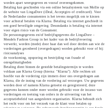
worden apart weergegeven en vooraf overeengekomen.
Betaling kan geschieden via een online betaalsysteem van Mollie op
de website van LingaDore (iDeal, Acceptgiro of creditcard). Voor
de Nederlandse consumenten is het tevens mogelijk om te kiezen
voor achteraf betalen via Klarna. Betaling via internet geschiedt in
een goed beveiligde omgeving. Desondanks is betaling via internet
voor eigen risico van de Consument.
De persoonsgegevens en/of bedrijfsgegevens die LingaDore –
Mendels Fashion Group in het kader van de bedrijfsvoering
verwerkt, worden (mede) door haar dan wel door derden aan wie de
vorderingen gecedeerd (overgedragen) worden gebruikt voor of bij:
risicoanalyses
de voorkoming, opsporing en bestrijding van fraude of
onregelmatigheden
Betaling dient binnen de gestelde betalingstermijn te worden
voldaan aan Klarna Group (hierna: “Klarna”). Alle rechten uit
hoofde van de vordering zijn immers door ons overgedragen aan
Klarna, die de inning van de vordering zal verzorgen. Uw gegevens
worden door of namens Klarna getoetst en geregistreerd, deze
gegevens kunnen onder meer worden gebruikt voor de incasso van
vorderingen en toetsing van orders in de uitvoering van het
acceptatiebeleid van aangesloten organisaties. Klarna behoudt zich
het recht voor om het verzoek van de klant voor betalen op