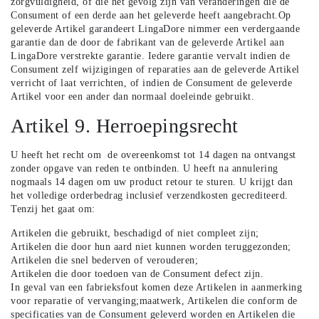
zorgvuldigheid, of die het gevolg zijn van veranderingen die de
Consument of een derde aan het geleverde heeft aangebracht.Op
geleverde Artikel garandeert LingaDore nimmer een verdergaande
garantie dan de door de fabrikant van de geleverde Artikel aan
LingaDore verstrekte garantie. Iedere garantie vervalt indien de
Consument zelf wijzigingen of reparaties aan de geleverde Artikel
verricht of laat verrichten, of indien de Consument de geleverde
Artikel voor een ander dan normaal doeleinde gebruikt.
Artikel 9. Herroepingsrecht
U heeft het recht om de overeenkomst tot 14 dagen na ontvangst
zonder opgave van reden te ontbinden. U heeft na annulering
nogmaals 14 dagen om uw product retour te sturen. U krijgt dan
het volledige orderbedrag inclusief verzendkosten gecrediteerd.
Tenzij het gaat om:
Artikelen die gebruikt, beschadigd of niet compleet zijn;
Artikelen die door hun aard niet kunnen worden teruggezonden;
Artikelen die snel bederven of verouderen;
Artikelen die door toedoen van de Consument defect zijn.
In geval van een fabrieksfout komen deze Artikelen in aanmerking
voor reparatie of vervanging;maatwerk, Artikelen die conform de
specificaties van de Consument geleverd worden en Artikelen die