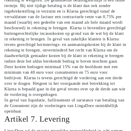
rekening te weigeren. De gehanteerde betalingstermijn is een fatale
termijn. Bij niet tijdige betaling is de klant dan ook zonder
ingebrekestelling in verzuim en is Klarna gerechtigd vanaf de
vervaldatum van de factuur een contractuele rente van 0,75% per
maand (waarbij een gedeelte van een maand als hele maand wordt
beschouwd) in rekening te brengen. Klarna is bovendien gerechtigd
buitengerechtelijke incassokosten op grond van de wet bij de klant
in rekening te brengen. In geval van zakelijke klanten is Klarna
tevens gerechtigd herinnerings- en aanmaningskosten bij de klant in
rekening te brengen, onverminderd het recht van Klarna om de
daadwerkelijk gemaakte kosten bij de klant in rekening te brengen
indien deze het aldus berekende bedrag te boven mochten gaan.
Deze kosten bedragen minimaal 15% van de hoofdsom met een
minimum van 40 euro voor consumenten en 75 euro voor
bedrijven. Klarna is tevens gerechtigd de vordering aan een derde
over te dragen. Hetgeen in het voorgaande met betrekking tot
Klarna is bepaald gaat in dat geval tevens over op de derde aan wie
de vordering is overgedragen.
In geval van liquidatie, faillissement of surseance van betaling van
de Consument zijn de vorderingen van LingaDore onmiddellijk
opeisbaar.
Artikel 7. Levering
LingaDore zal de grootst mogelijke zorgvuldigheid in acht nemen