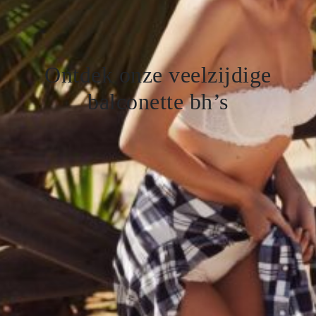
Ontdek onze veelzijdige
balconette bh’s