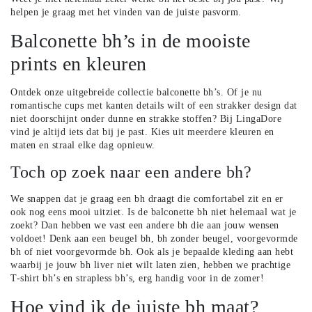
helpen je graag met het vinden van de juiste pasvorm.
Balconette bh’s in de mooiste
prints en kleuren
Ontdek onze uitgebreide collectie balconette bh’s. Of je nu
romantische cups met kanten details wilt of een strakker design dat
niet doorschijnt onder dunne en strakke stoffen? Bij LingaDore
vind je altijd iets dat bij je past. Kies uit meerdere kleuren en
maten en straal elke dag opnieuw.
Toch op zoek naar een andere bh?
We snappen dat je graag een bh draagt die comfortabel zit en er
ook nog eens mooi uitziet. Is de balconette bh niet helemaal wat je
zoekt? Dan hebben we vast een andere bh die aan jouw wensen
voldoet! Denk aan een
beugel bh
,
bh zonder beugel
,
voorgevormde
bh
of
niet voorgevormde bh
. Ook als je bepaalde kleding aan hebt
waarbij je jouw bh liver niet wilt laten zien, hebben we prachtige
T-shirt bh’s
en
strapless bh’s
, erg handig voor in de zomer!
Hoe vind ik de juiste bh maat?