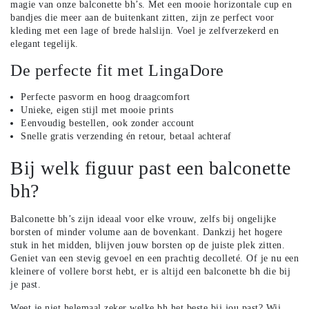
magie van onze balconette bh’s. Met een mooie horizontale cup en
bandjes die meer aan de buitenkant zitten, zijn ze perfect voor
kleding met een lage of brede halslijn. Voel je zelfverzekerd en
elegant tegelijk.
De perfecte fit met LingaDore
Perfecte pasvorm en hoog draagcomfort
Unieke, eigen stijl met mooie prints
Eenvoudig bestellen, ook zonder account
Snelle gratis verzending én retour, betaal achteraf
Bij welk figuur past een balconette
bh?
Balconette bh’s zijn ideaal voor elke vrouw, zelfs bij ongelijke
borsten of minder volume aan de bovenkant. Dankzij het hogere
stuk in het midden, blijven jouw borsten op de juiste plek zitten.
Geniet van een stevig gevoel en een prachtig decolleté. Of je nu een
kleinere of vollere borst hebt, er is altijd een balconette bh die bij
je past.
Weet je niet helemaal zeker welke bh het beste bij jou past?
Wij