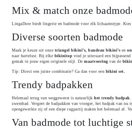
Mix & match onze badmod
LingaDore biedt lingerie en badmode voor elk lichaamstype. Kies u
Diverse soorten badmode
Maak je keuze uit onze
triangel bikini’s
,
bandeau bikini’s
en
on
naar hartelust. Bij elke
bikinitop
vind je uiteraard een bijpassend
gemak in jouw eigen originele stijl. De
maatvoering
van de
biki
Tip: Direct een juiste combinatie? Ga dan voor een
bikini set
.
Trendy badpakken
Helemaal terug van weggeweest is natuurlijk
het trendy badpak
.
zwembad. Vergeet de badpakken van vroeger, het badpak van nu is se
opengewerkte zij of een diepe rugpartij maken het helemaal af. Vo
Van badmode tot luchtige s