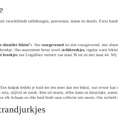
e
it verschillende taillehoogtes, pasvormen, maten en details. Extra handi
e shoulder bikini’
s
. Van
voorgevormd
tot niet-voorgevormd, met afnee
 broekje. Ons assortiment bevat zowel
strikbroekjes
,
regular waist bikin
ni broekjes
van LingaDore varieert van maat 36 tot en met maat 44. Wij 
 Een badpak bedekt je huid net iets meer dan een bikini, wat ervoor kan z
xy, stijlvol en uniek. Kies uit mooie, effen items en kleurrijke, zomerse
or elk lichaam en elke huid biedt onze collectie iets moois. Om verliefd
trandjurkjes