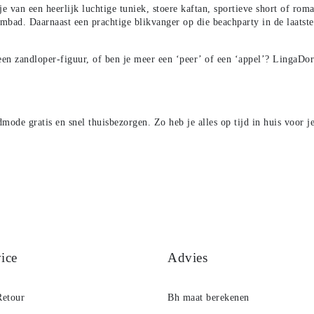
je van een heerlijk luchtige tuniek, stoere kaftan, sportieve short of rom
embad. Daarnaast een prachtige blikvanger op die beachparty in de laatst
n zandloper-figuur, of ben je meer een ‘peer’ of een ‘appel’? LingaDore z
mode gratis en snel thuisbezorgen. Zo heb je alles op tijd in huis voor j
ice
Advies
Retour
Bh maat berekenen