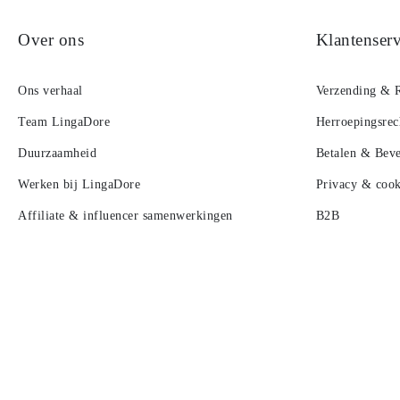
Over ons
Klantenserv
Ons verhaal
Verzending & 
Team LingaDore
Herroepingsrec
Duurzaamheid
Betalen & Beve
Werken bij LingaDore
Privacy & cook
Affiliate & influencer samenwerkingen
B2B
Lookbook
Contact
Algemene voorwaarden
Nieuwsbrief
LingaLoyalty -