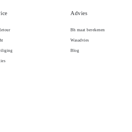
ice
Advies
Retour
Bh maat berekenen
ht
Wasadvies
iliging
Blog
ies
 Spaarsysteem