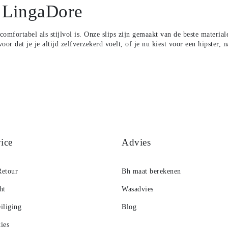
 LingaDore
omfortabel als stijlvol is. Onze slips zijn gemaakt van de beste materia
or dat je je altijd zelfverzekerd voelt, of je nu kiest voor een
hipster
,
n
ice
Advies
Retour
Bh maat berekenen
ht
Wasadvies
iliging
Blog
ies