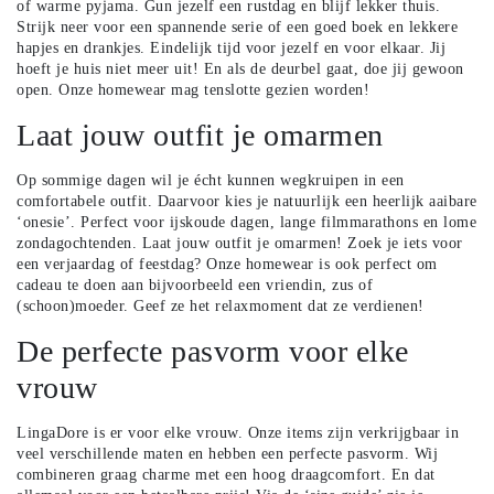
of warme pyjama. Gun jezelf een rustdag en blijf lekker thuis.
Strijk neer voor een spannende serie of een goed boek en lekkere
hapjes en drankjes. Eindelijk tijd voor jezelf en voor elkaar. Jij
hoeft je huis niet meer uit! En als de deurbel gaat, doe jij gewoon
open. Onze homewear mag tenslotte gezien worden!
Laat jouw outfit je omarmen
Op sommige dagen wil je écht kunnen wegkruipen in een
comfortabele outfit. Daarvoor kies je natuurlijk een heerlijk aaibare
‘onesie’. Perfect voor ijskoude dagen, lange filmmarathons en lome
zondagochtenden. Laat jouw outfit je omarmen! Zoek je iets voor
een verjaardag of feestdag? Onze homewear is ook perfect om
cadeau te doen aan bijvoorbeeld een vriendin, zus of
(schoon)moeder. Geef ze het relaxmoment dat ze verdienen!
De perfecte pasvorm voor elke
vrouw
LingaDore is er voor elke vrouw. Onze items zijn verkrijgbaar in
veel verschillende maten en hebben een perfecte pasvorm. Wij
combineren graag charme met een hoog draagcomfort. En dat