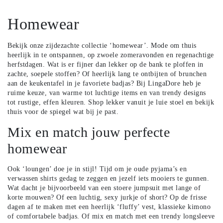
Homewear
Bekijk onze zijdezachte collectie ‘homewear’. Mode om thuis
heerlijk in te ontspannen, op zwoele zomeravonden en regenachtige
herfstdagen. Wat is er fijner dan lekker op de bank te ploffen in
zachte, soepele stoffen? Of heerlijk lang te ontbijten of brunchen
aan de keukentafel in je favoriete badjas? Bij LingaDore heb je
ruime keuze, van warme tot luchtige items en van trendy designs
tot rustige, effen kleuren. Shop lekker vanuit je luie stoel en bekijk
thuis voor de spiegel wat bij je past.
Mix en match jouw perfecte
homewear
Ook ‘loungen’ doe je in stijl! Tijd om je oude pyjama’s en
verwassen shirts gedag te zeggen en jezelf iets mooiers te gunnen.
Wat dacht je bijvoorbeeld van een stoere jumpsuit met lange of
korte mouwen? Of een luchtig, sexy jurkje of short? Op de frisse
dagen af te maken met een heerlijk ‘fluffy’ vest, klassieke kimono
of comfortabele badjas. Of mix en match met een trendy longsleeve