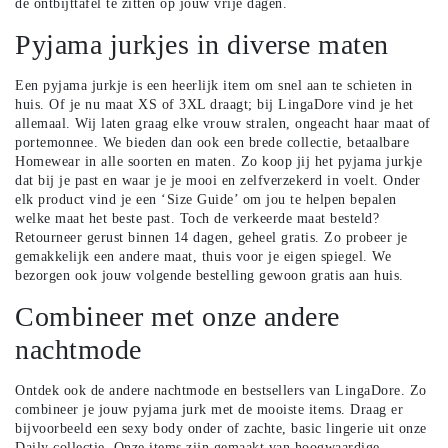
de ontbijttafel te zitten op jouw vrije dagen.
Pyjama jurkjes in diverse maten
Een pyjama jurkje is een heerlijk item om snel aan te schieten in
huis. Of je nu maat XS of 3XL draagt; bij LingaDore vind je het
allemaal. Wij laten graag elke vrouw stralen, ongeacht haar maat of
portemonnee. We bieden dan ook een brede collectie, betaalbare
Homewear in alle soorten en maten. Zo koop jij het pyjama jurkje
dat bij je past en waar je je mooi en zelfverzekerd in voelt. Onder
elk product vind je een ‘Size Guide’ om jou te helpen bepalen
welke maat het beste past. Toch de verkeerde maat besteld?
Retourneer gerust binnen 14 dagen, geheel gratis. Zo probeer je
gemakkelijk een andere maat, thuis voor je eigen spiegel. We
bezorgen ook jouw volgende bestelling gewoon gratis aan huis.
Combineer met onze andere
nachtmode
Ontdek ook de andere
nachtmode
en
bestsellers
van LingaDore. Zo
combineer je jouw pyjama jurk met de mooiste items. Draag er
bijvoorbeeld een sexy
body
onder of zachte, basic lingerie uit onze
Daily collectie
. Onze items zijn gemaakt van hoogwaardige