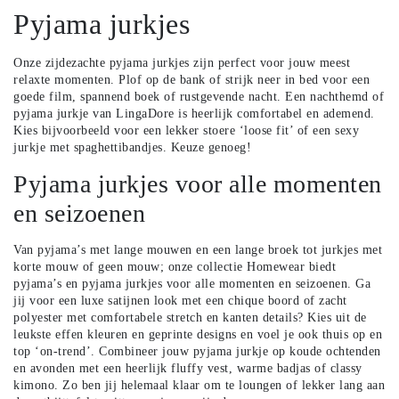
Pyjama jurkjes
Onze zijdezachte pyjama jurkjes zijn perfect voor jouw meest
relaxte momenten. Plof op de bank of strijk neer in bed voor een
goede film, spannend boek of rustgevende nacht. Een nachthemd of
pyjama jurkje van LingaDore is heerlijk comfortabel en ademend.
Kies bijvoorbeeld voor een lekker stoere ‘loose fit’ of een sexy
jurkje met spaghettibandjes. Keuze genoeg!
Pyjama jurkjes voor alle momenten
en seizoenen
Van pyjama’s met lange mouwen en een lange broek tot jurkjes met
korte mouw of geen mouw; onze collectie Homewear biedt
pyjama’s en pyjama jurkjes voor alle momenten en seizoenen. Ga
jij voor een luxe satijnen look met een chique boord of zacht
polyester met comfortabele stretch en kanten details? Kies uit de
leukste effen kleuren en geprinte designs en voel je ook thuis op en
top ‘on-trend’. Combineer jouw pyjama jurkje op koude ochtenden
en avonden met een
heerlijk fluffy vest, warme badjas of classy
kimono
. Zo ben jij helemaal klaar om te loungen of lekker lang aan