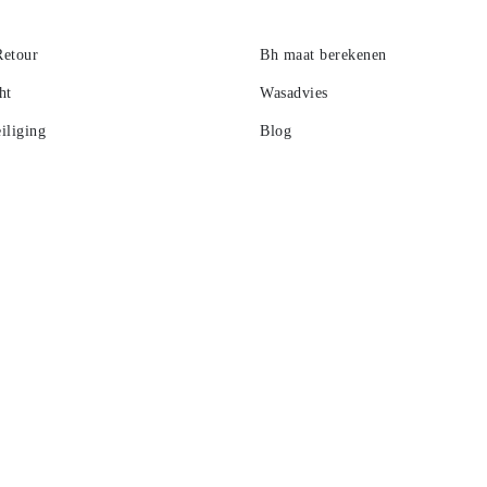
Retour
Bh maat berekenen
ht
Wasadvies
iliging
Blog
ies
 Spaarsysteem