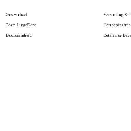
Ons verhaal
Verzending & 
Team LingaDore
Herroepingsrec
Duurzaamheid
Betalen & Beve
Werken bij LingaDore
Privacy & cook
Affiliate & influencer samenwerkingen
B2B
Lookbook
Contact
Algemene voorwaarden
Nieuwsbrief
LingaLoyalty -