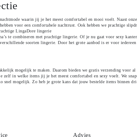
ctie
e nachtmode waarin
jij je het meest comfortabel en mooi voelt. Naast on
ebben voor een comfortabele nachtrust. Ook hebben we
prachtige slipd
achtige LingaDore lingerie
ama’s te combineren
met prachtige
lingerie
. Of je nu gaat voor sexy kante
verschillende soorten lingerie. Door het grote aanbod is er voor
iedereen
kkelijk mogelijk te
maken. Daarom bieden we gratis verzending voor al o
e zelf in welke items jij je het meest comfortabel en sexy voelt.
We snapp
zo snel mogelijk. Zo heb
je grote kans dat jouw bestelde items binnen dri
ice
Advies