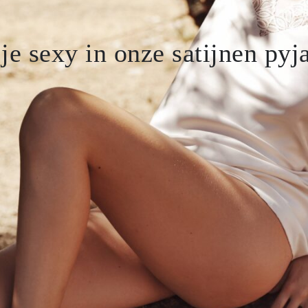
Voorgevormde bh
 je sexy in onze satijnen pyj
Niet voorgevormde bh
Gel bh