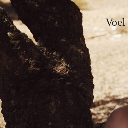
SALE
Voel