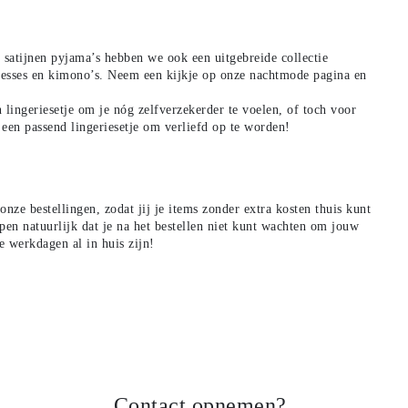
ze satijnen pyjama’s hebben we
ook een uitgebreide collectie
resses en kimono’s. Neem een kijkje op onze
nachtmode
pagina en
n lingeriesetje om je nóg
zelfverzekerder te voelen, of toch voor
 een passend lingeriesetje om verliefd op te worden!
nze bestellingen, zodat jij je
items zonder extra kosten thuis kunt
en natuurlijk dat je na het bestellen niet kunt wachten om jouw
e werkdagen al in huis zijn!
Contact opnemen?