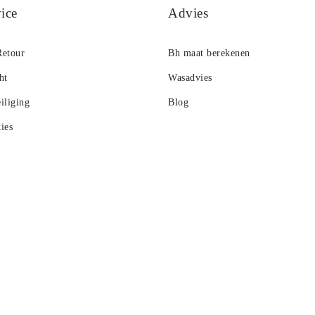
ice
Advies
Retour
Bh maat berekenen
ht
Wasadvies
iliging
Blog
ies
 Spaarsysteem