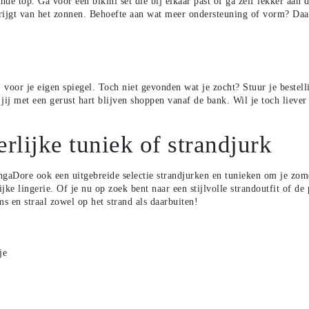
sende top. Ga voor een
bikini set
die bij elkaar past of ga zelf lekker aa
s krijgt van het zonnen. Behoefte aan wat meer ondersteuning of vorm? D
s, voor je eigen spiegel. Toch niet gevonden wat je zocht?
Stuur je bestel
ij met een gerust hart blijven shoppen vanaf de bank. Wil je toch lieve
rlijke tuniek of strandjurk
ingaDore ook een uitgebreide selectie
strandjurken en tunieken
om je zome
ijke lingerie. Of je nu op zoek bent naar een stijlvolle strandoutfit of de
s en straal zowel op het strand als daarbuiten!
je