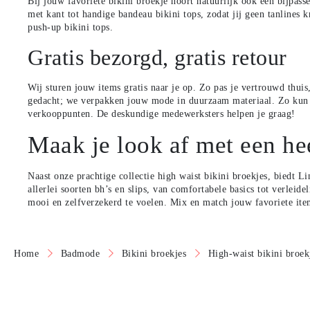
Bij jouw favoriete bikini broekje hoort natuurlijk ook een bijpas
met kant tot handige
bandeau bikini tops
, zodat jij geen tanline
push-up bikini tops.
Gratis bezorgd, gratis retour
Wij sturen jouw items gratis naar je op. Zo pas je vertrouwd thui
gedacht; we verpakken jouw mode in duurzaam materiaal. Zo kun j
verkooppunten. De deskundige medewerksters helpen je graag!
Maak je look af met een hee
Naast onze prachtige collectie high waist
bikini broekjes
, biedt L
allerlei soorten
bh’s
en
slips
, van comfortabele basics tot verleidel
mooi en zelfverzekerd te voelen. Mix en match jouw favoriete item
Home
Badmode
Bikini broekjes
High-waist bikini broek