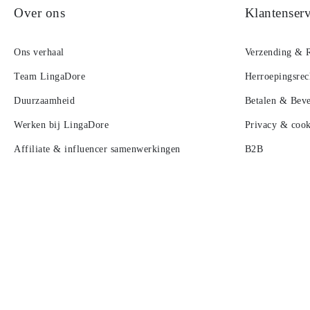
Over ons
Klantenserv
Ons verhaal
Verzending & 
Team LingaDore
Herroepingsrec
Duurzaamheid
Betalen & Beve
Werken bij LingaDore
Privacy & cook
Affiliate & influencer samenwerkingen
B2B
Lookbook
Contact
Algemene voorwaarden
Nieuwsbrief
LingaLoyalty -