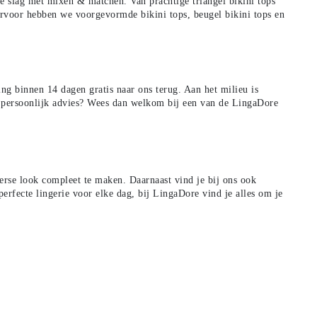
n de slag met mixen & matchen. Van prachtige
triangel bikini tops
aarvoor hebben we
voorgevormde bikini tops
,
beugel bikini tops
en
ling binnen 14 dagen gratis naar ons terug.
Aan het milieu is
r persoonlijk advies? Wees dan welkom bij een van de LingaDore
rse look compleet te maken. Daarnaast vind je bij ons ook
perfecte lingerie voor elke dag
, bij LingaDore vind je alles om je