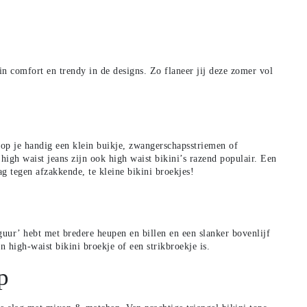
in comfort en trendy in de designs. Zo flaneer jij deze zomer vol
stop je handig een klein buikje, zwangerschapsstriemen of
 high waist jeans zijn ook high waist bikini’s razend populair. Een
ag tegen afzakkende, te kleine
bikini broekjes
!
guur’ hebt met bredere heupen en billen en een slanker bovenlijf
een high-waist bikini broekje of een
strikbroekje
is.
p