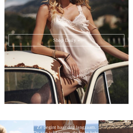
Shop Daily »
Ze begint haar dag langzaam.
De zon is al warm, de lucht licht.