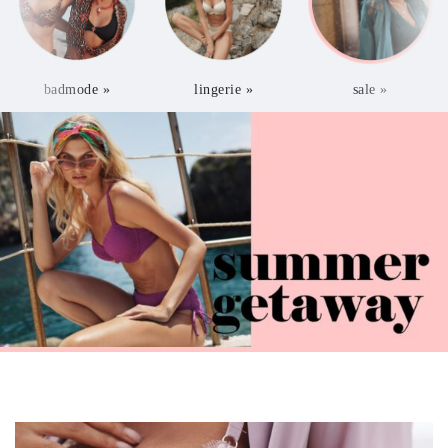
badmode »
lingerie »
sale »