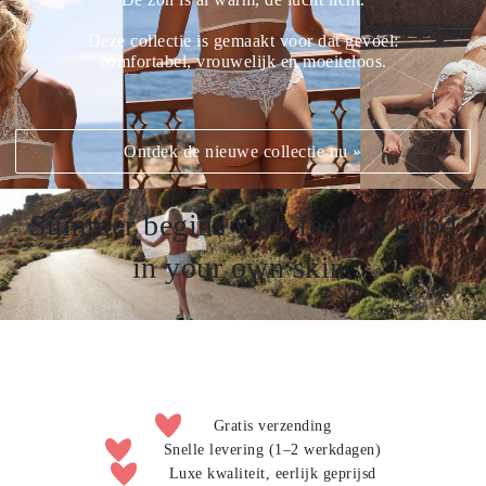
Deze collectie is gemaakt voor dat gevoel:
comfortabel, vrouwelijk en moeiteloos.
Ontdek de nieuwe collectie nu »
Summer begins with feeling good
in your own skin.
Gratis verzending
Snelle levering (1–2 werkdagen)
Luxe kwaliteit, eerlijk geprijsd